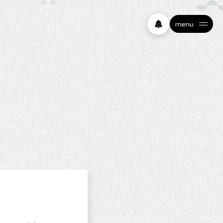
menu
フェスの楽しみ方
イベントカレンダー
スキPtチャレンジ
究極の2択！
一言で教えて！