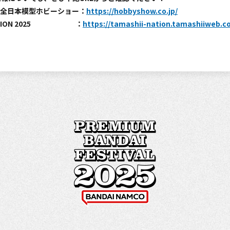
3回 全日本模型ホビーショー：
https://hobbyshow.co.jp/
 NATION 2025 ：
https://tamashii-nation.tamashiiweb.c