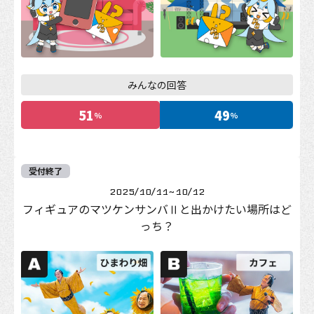
みんなの回答
51
49
%
%
受付終了
2025/10/11
~
10/12
フィギュアのマツケンサンバⅡと出かけたい場所はど
っち？