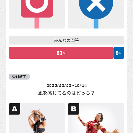
ショッピング
特設会場
配信
ラジオ
投票企画
キャンペーン
みんなの回答
お知らせ
91
9
%
%
受付終了
2025/10/13
~
10/14
風を感じてるのはどっち？