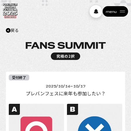
menu
戻る
フェスの楽しみ方
イベントカレンダー
スキPtチャレンジ
受付終了
2025/10/14
~
10/17
プレバンフェスに来年も参加したい？
究極の2択！
一言で教えて！