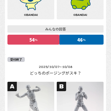
みんなの回答
54
46
%
%
受付終了
2025/10/07
~
10/08
どっちのポージングがスキ？